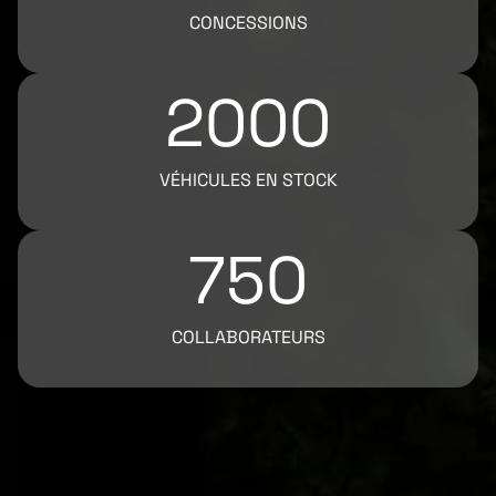
CONCESSIONS
2000
VÉHICULES EN STOCK
750
COLLABORATEURS